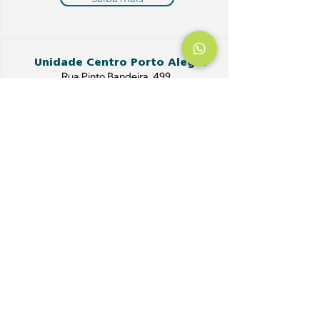
Unidade Centro Porto Alegre
Rua Pinto Bandeira, 499,
Centro Histórico – Porto Alegre
Saiba mais
Unidade Azenha
Av. Princesa Isabel, 65, Bairro
Santana – Porto Alegre
Saiba mais
Unidade Cristo Redentor
Av. Francisco Trein, 60, Loja 08
– Porto Alegre