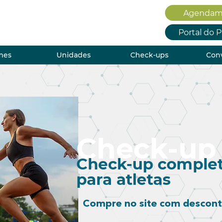
Agendam
Portal do 
mes
Unidades
Check-ups
Con
Check-up
Check-up comple
para atletas
Compre no site com descon