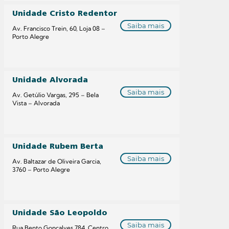
Unidade Cristo Redentor
Saiba mais
Av. Francisco Trein, 60, Loja 08 –
Porto Alegre
Unidade Alvorada
Saiba mais
Av. Getúlio Vargas, 295 – Bela
Vista – Alvorada
Unidade Rubem Berta
Saiba mais
Av. Baltazar de Oliveira Garcia,
3760 – Porto Alegre
Unidade São Leopoldo
Saiba mais
Rua Bento Gonçalves 784, Centro