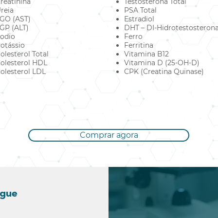
reatinina
Testosterona Total
reia
PSA Total
GO (AST)
Estradiol
GP (ALT)
DHT – DI-Hidrotestosteron
odio
Ferro
otássio
Ferritina
olesterol Total
Vitamina B12
olesterol HDL
Vitamina D (25-OH-D)
olesterol LDL
CPK (Creatina Quinase)
Comprar agora
ngue