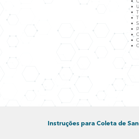
C
U
T
T
S
P
C
C
C
Instruções para Coleta de Sa