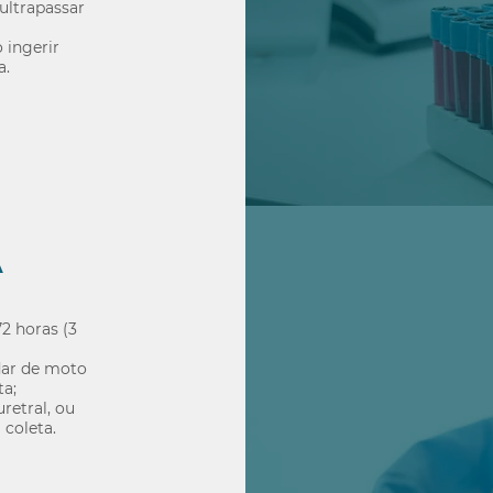
ultrapassar
 ingerir
a.
A
72 horas (3
ndar de moto
ta;
retral, ou
 coleta.