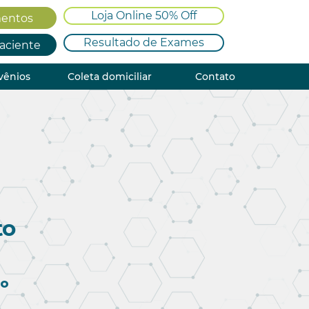
Loja Online 50% Off
entos
Resultado de Exames
Paciente
vênios
Coleta domiciliar
Contato
to
to