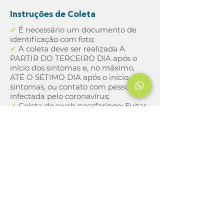
Instruções de Coleta
✔
É necessário um documento de
identificação com foto;
✔
​A coleta deve ser realizada A
PARTIR DO TERCEIRO DIA após o
início dos sintomas e, no máximo,
ATÉ O SÉTIMO DIA após o início dos
sintomas, ou contato com pessoa
infectada pelo coronavírus;
✔
Coleta de swab nasofaringe: Evitar
o uso de sprays nasais ou outros
medicamentos de uso local, 2 horas
antes da coleta;
✔
Não necessita de requisição
médica.
✔
Não necessita de jejum;
Prazo de entrega: 3 a 5 dias úteis.
​Recebimento de resultados:
Unidades Sarandi
Coleta: