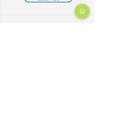
Unidade Sarandi
Av. Assis Brasil, 6520 – Porto
Alegre
Saiba mais
Unidade São Leopoldo
Rua Bento Gonçalves 784,
Centro – São Leopoldo
Saiba mais
Unidade Centro Porto Alegre
Rua Pinto Bandeira, 499,
Centro Histórico – Porto Alegre