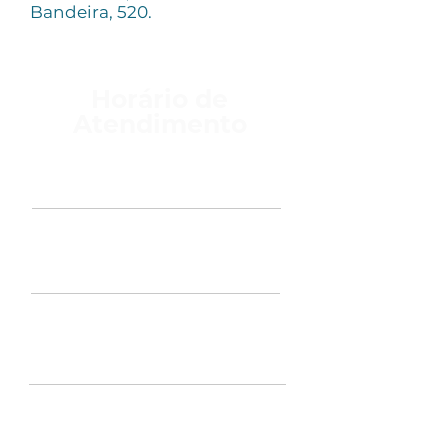
Bandeira, 520.
Horário de
Atendimento
Segunda
7:00 às 17:30
Terça
7:00 às 17:30
Quarta
7:00 às 17:30
Quinta
7:00 às 17:30