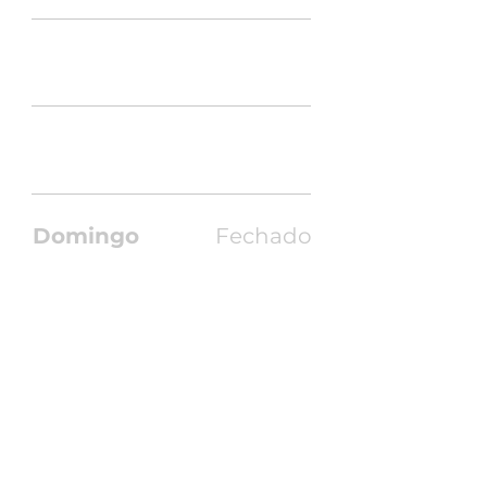
Sexta
7:00 às 17:30
Sábado
7:30 às 11:00
Domingo
Fechado