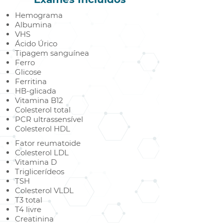
Hemograma
Albumina
VHS
Ácido Úrico
Tipagem sanguínea
Ferro
Glicose
Ferritina
HB-glicada
Vitamina B12
Colesterol total
PCR ultrassensível
Colesterol HDL
Fator reumatoide
Colesterol LDL
Vitamina D
Triglicerídeos
TSH
Colesterol VLDL
T3 total
T4 livre
Creatinina