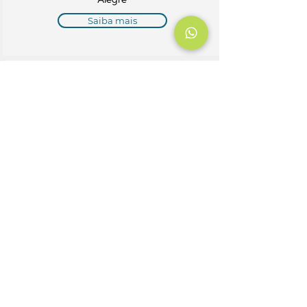
Saiba mais
Unidade Rubem Berta
Av. Baltazar de Oliveira Garcia,
3760 – Porto Alegre
Saiba mais
Unidade Sarandi
Av. Assis Brasil, 6520 – Porto
Alegre
Saiba mais
Unidade São Leopoldo