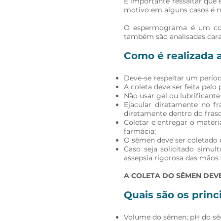
É importante ressaltar que
motivo em alguns casos é nec
O espermograma é um conju
também são analisadas cara
Como é realizada a
Deve-se respeitar um períod
A coleta deve ser feita pelo
Não usar gel ou lubrificante
Ejacular diretamente no fr
diretamente dentro do frasc
Coletar e entregar o materia
farmácia;
O sêmen deve ser coletado 
Caso seja solicitado simu
assepsia rigorosa das mãos e
A COLETA DO SÊMEN DEVE
Quais são os prin
Volume do sêmen; pH do sê