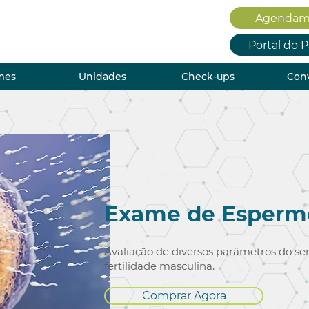
Agendam
Portal do 
mes
Unidades
Check-ups
Con
Exame de Esper
Avaliação de diversos parâmetros do se
fertilidade masculina.
Comprar Agora