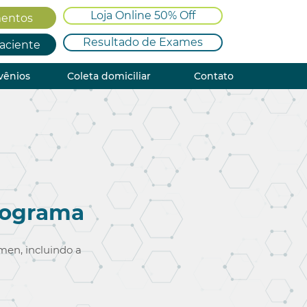
Loja Online 50% Off
entos
Resultado de Exames
Paciente
vênios
Coleta domiciliar
Contato
mograma
men, incluindo a