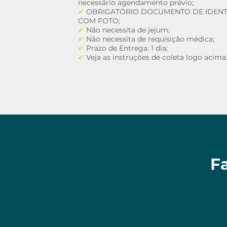
necessário agendamento prévio;
✔
OBRIGATÓRIO DOCUMENTO DE IDENT
COM FOTO;
✔
Não necessita de jejum;
✔
Não necessita de requisição médica;​
✔
Prazo de Entrega: 1 dia;
✔
Veja as instruções de coleta logo acima
F