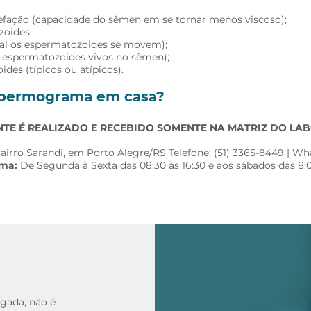
efação (capacidade do sêmen em se tornar menos viscoso);
zoides;
al os espermatozoides se movem);
 espermatozoides vivos no sêmen);
des (típicos ou atípicos).
espermograma em casa?
E É REALIZADO E RECEBIDO SOMENTE NA MATRIZ DO LABO
airro Sarandi, em Porto Alegre/RS Telefone: (51) 3365-8449 | Wha
rma:
De Segunda à Sexta das 08:30 às 16:30 e aos sábados das 8:0
gada, não é