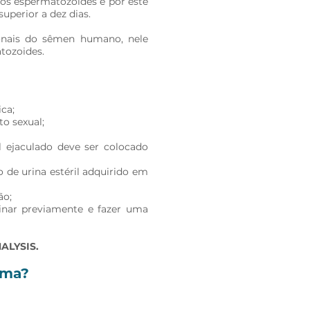
os espermatozoides e por este
perior a dez dias. ​
ionais do sêmen humano, nele
tozoides.
ca;
to sexual;
l ejaculado deve ser colocado
o de urina estéril adquirido em
ão;
inar previamente e fazer uma
ALYSIS.
ama?