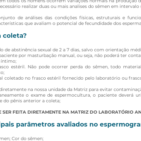
 em todos os homens ocorrem variações normais na produção d
essário realizar duas ou mais analises do sêmen em intervalo su
nto de análises das condições físicas, estruturais e func
cterísticas que avaliam o potencial de fecundidade dos esperma
 coleta?
o de abstinência sexual de 2 a 7 dias, salvo com orientação médi
 paciente por masturbação manual, ou seja, não poderá ter conta
 íntimo;
asco estéril. Não pode ocorrer perda do sêmen, todo materia
o;
l coletado no frasco estéril fornecido pelo laboratório ou frasc
diretamente na nossa unidade da Matriz para evitar contaminaç
ltaneamente o exame de espermocultura, o paciente deverá ur
 do pênis anterior a coleta;
 SER FEITA DIRETAMENTE NA MATRIZ DO LABORATÓRIO AN
cipais parâmetros avaliados no espermogr
men; Cor do sêmen;