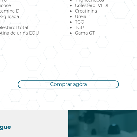
rro
Triglicerídeos
icose
Colesterol VLDL
tamina D
Creatinina
-glicada
Ureia
SH
TGO
lesterol total
TGP
tina de urina EQU
Gama GT
Comprar agora
ngue