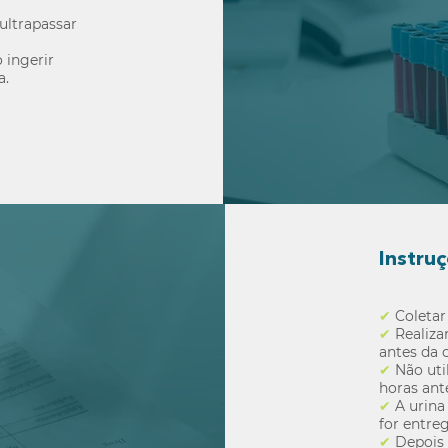
ultrapassar
 ingerir
a.
Instru
✔
Coletar
✔
Realiza
antes da c
✔
Não uti
horas ant
✔
A urina
for entre
✔
Depois 