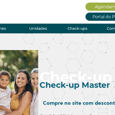
Agendam
Portal do 
mes
Unidades
Check-ups
Con
Check-up
Check-up Master
Compre no site com descon