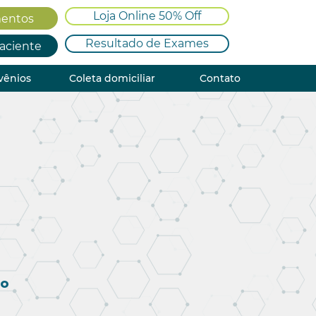
Loja Online 50% Off
entos
Resultado de Exames
Paciente
vênios
Coleta domiciliar
Contato
to