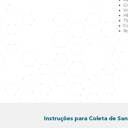
Fe
Gl
Vi
HB
T
Co
Ro
Instruções para Coleta de Sa