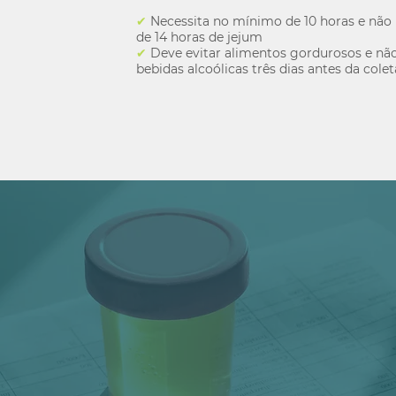
✔
Necessita no mínimo de 10 horas e não 
de 14 horas de jejum
✔
Deve evitar alimentos gordurosos e não
bebidas alcoólicas três dias antes da colet