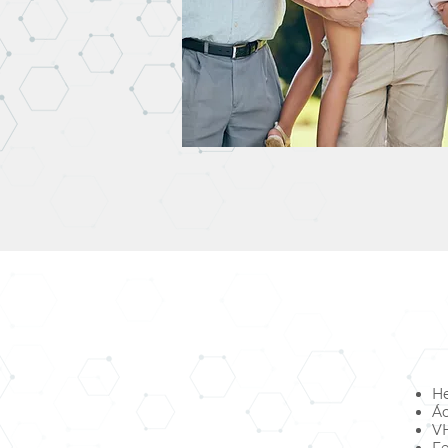
H
Ác
V