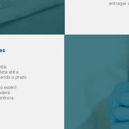
entregar 
es
dia;
eta até a
ssando o prazo
 estéril
oderá
rência.