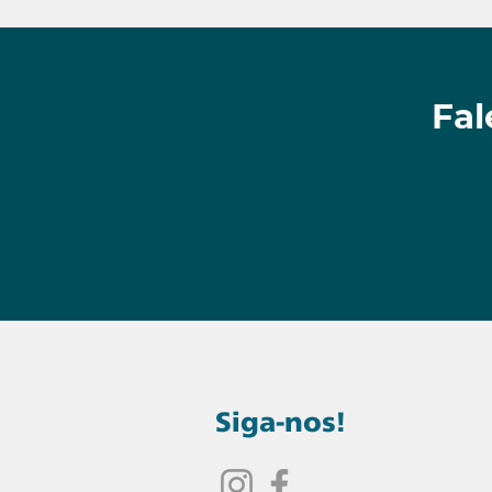
Fal
Siga-nos!