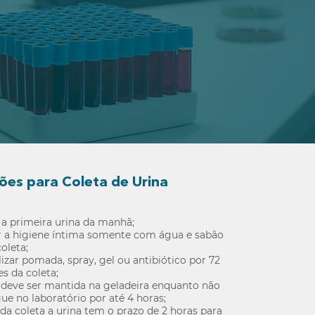
ções para Coleta de Urina
 a primeira urina da manhã;
r a higiene íntima somente com água e sabão
oleta;
lizar pomada, spray, gel ou antibiótico por 72
es da coleta;
 deve ser mantida na geladeira enquanto não
gue no laboratório por até 4 horas;
da coleta a urina tem o prazo de 2 horas para