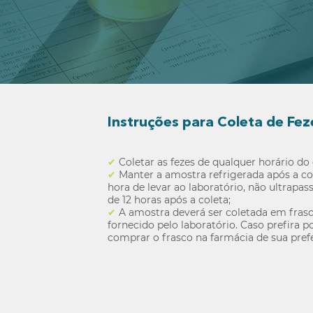
Instruções para Coleta de Fez
✔
Coletar as fezes de qualquer horário do 
✔
Manter a amostra refrigerada após a col
hora de levar ao laboratório, não ultrapa
de 12 horas após a coleta;
✔
A amostra deverá ser coletada em frasco
fornecido pelo laboratório. Caso prefira p
comprar o frasco na farmácia de sua prefe