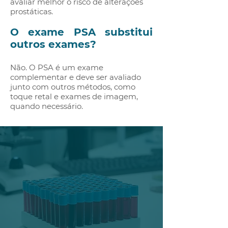
avaliar melhor o risco de alterações
prostáticas.
O exame PSA substitui
outros exames?
Não. O PSA é um exame
complementar e deve ser avaliado
junto com outros métodos, como
toque retal e exames de imagem,
quando necessário.