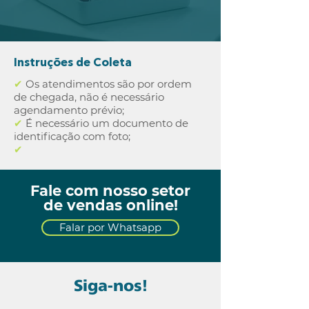
Instruções de Coleta
✔
Os atendimentos são por ordem
de chegada, não é necessário
agendamento prévio;
✔
É necessário um documento de
identificação com foto;
✔
Fale com nosso setor
de vendas online!
Falar por Whatsapp
Siga-nos!