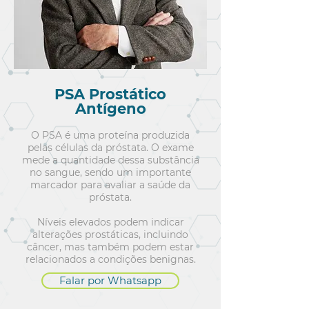
PSA Prostático
Antígeno
O PSA é uma proteína produzida
pelas células da próstata. O exame
mede a quantidade dessa substância
no sangue, sendo um importante
marcador para avaliar a saúde da
próstata.
Níveis elevados podem indicar
alterações prostáticas, incluindo
câncer, mas também podem estar
relacionados a condições benignas.
Falar por Whatsapp